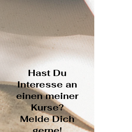
Hast Du
Interesse an
einen meiner
Kurse?
Melde Dich
gerne!