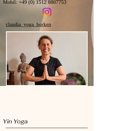
Mobil:
+49 (0) 1512 8807753
claudia_yoga_borken
Yin Yoga